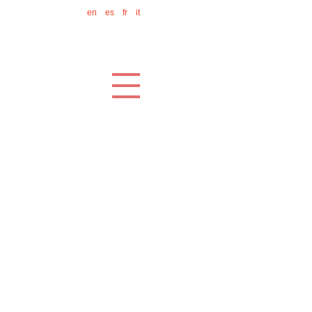
en
es
fr
it